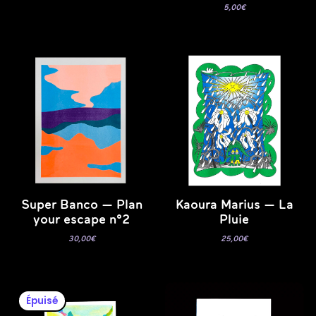
5,00
€
Super Banco — Plan
Kaoura Marius — La
your escape n°2
Pluie
30,00
€
25,00
€
Épuisé