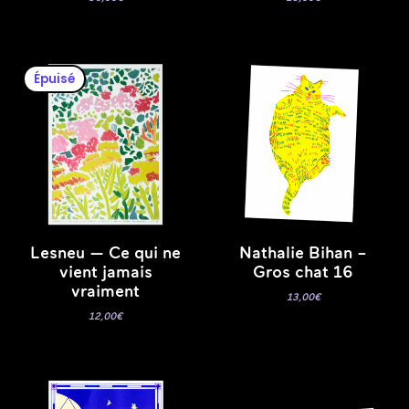
Épuisé
Lesneu — Ce qui ne
Nathalie Bihan –
vient jamais
Gros chat 16
vraiment
13,00
€
12,00
€