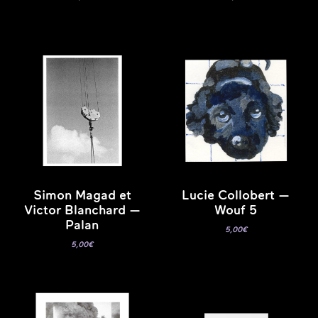
Simon Magad et
Lucie Collobert —
Victor Blanchard —
Wouf 5
Palan
5,00
€
5,00
€