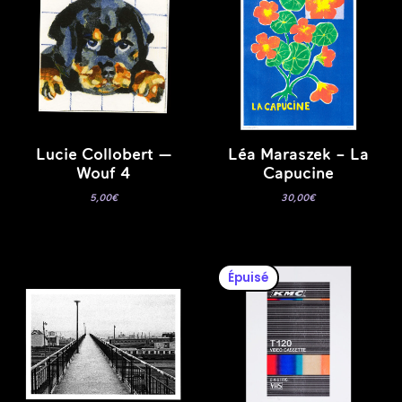
Lucie Collobert —
Léa Maraszek – La
Wouf 4
Capucine
5,00
€
30,00
€
Épuisé