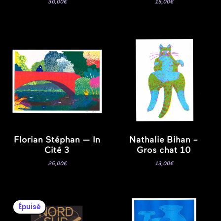
30,00
€
15,00
€
Florian Stéphan — In
Nathalie Bihan –
Cité 3
Gros chat 10
25,00
€
13,00
€
Épuisé