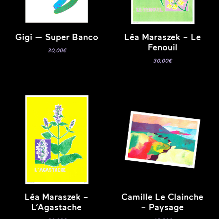
Gigi — Super Banco
Léa Maraszek – Le
Fenouil
30,00
€
30,00
€
Léa Maraszek –
Camille Le Clainche
L’Agastache
– Paysage