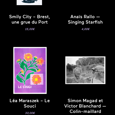
Smily City – Brest,
Anaïs Rallo —
une grue du Port
Singing Starfish
15,00
€
4,00
€
Léa Maraszek – Le
Simon Magad et
Souci
Victor Blanchard —
Colin-maillard
30,00
€