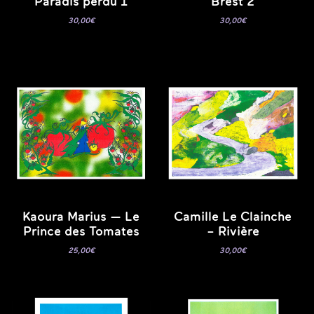
Paradis perdu 1
Brest 2
30,00
€
30,00
€
Kaoura Marius — Le
Camille Le Clainche
Prince des Tomates
– Rivière
25,00
€
30,00
€