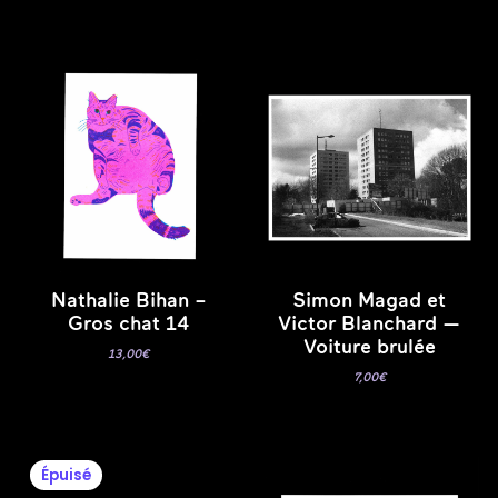
Nathalie Bihan –
Simon Magad et
Gros chat 14
Victor Blanchard —
Voiture brulée
13,00
€
7,00
€
Épuisé