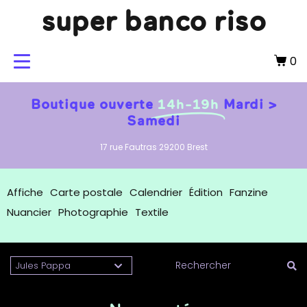
super banco riso
0
Boutique ouverte
14h-19h
Mardi >
Samedi
17 rue Fautras 29200 Brest
Affiche
Carte postale
Calendrier
Édition
Fanzine
Nuancier
Photographie
Textile