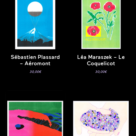
Sébastien Plassard
Léa Maraszek – Le
– Aéromont
Coquelicot
30,00
€
30,00
€