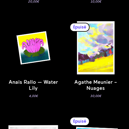
20,00
€
10,00
€
Épuisé
Anaïs Rallo — Water
Agathe Meunier –
Lily
Nuages
4,00
€
30,00
€
Épuisé