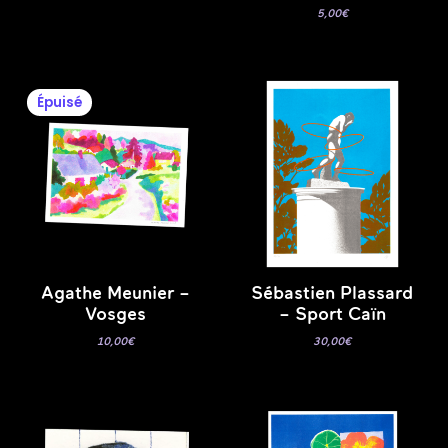
5,00
€
Épuisé
Agathe Meunier –
Sébastien Plassard
Vosges
– Sport Caïn
10,00
€
30,00
€