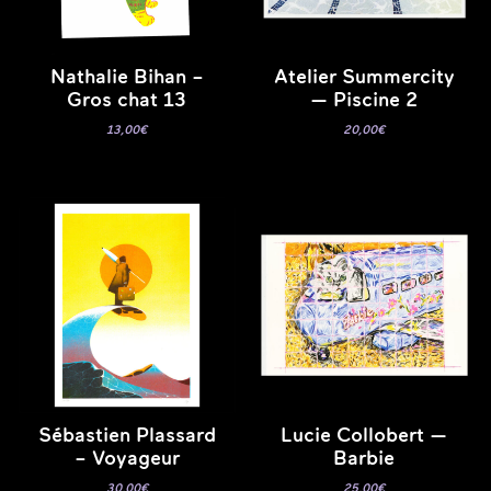
Nathalie Bihan –
Atelier Summercity
Gros chat 13
— Piscine 2
13,00
€
20,00
€
Sébastien Plassard
Lucie Collobert —
– Voyageur
Barbie
30,00
€
25,00
€