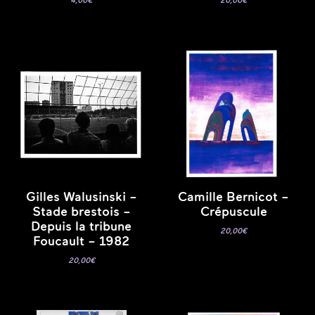
4,00
€
20,00
€
Gilles Walusinski –
Camille Bernicot –
Stade brestois –
Crépuscule
Depuis la tribune
20,00
€
Foucault – 1982
20,00
€