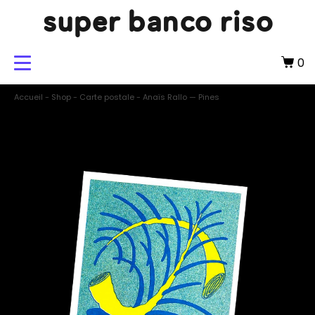
super banco riso
0
Accueil
-
Shop
-
Carte postale
-
Anaïs Rallo — Pines