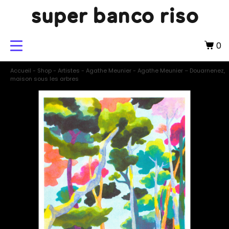
super banco riso
0
Accueil
-
Shop
-
Artistes
-
Agathe Meunier
-
Agathe Meunier – Douarnenez,
maison sous les arbres