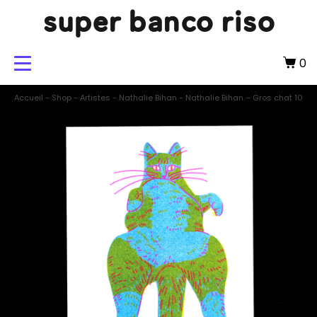
super banco riso
0
Accueil
-
Shop
-
Artistes
-
Nathalie Bihan
-
Nathalie Bihan – Gros chat 10