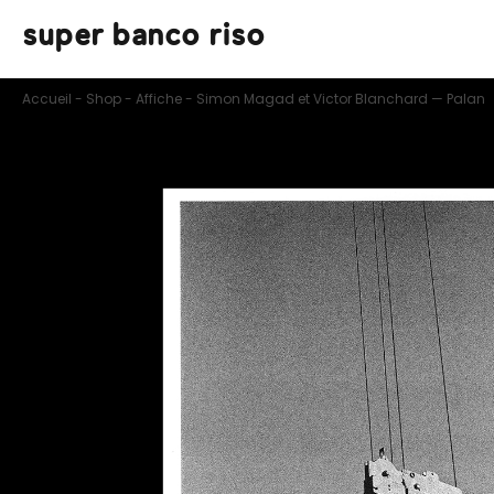
super banco riso
Accueil
-
Shop
-
Affiche
-
Simon Magad et Victor Blanchard — Palan