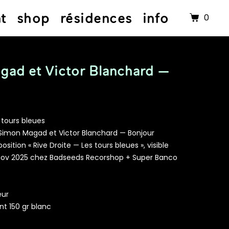
nt
shop
résidences
info
0
gad et Victor Blanchard —
 tours bleues
Simon Magad et Victor Blanchard — Bonjour
position « Rive Droite — Les tours bleues », visible
nov 2025 chez Badseeds Recorshop + Super Banco
eur
nt 150 gr blanc