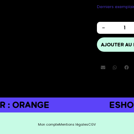
Derniers exemplair
-
AJOUTER AU 
 ORANGE
ESHOP !
Mon compte
Mentions légales
CGV