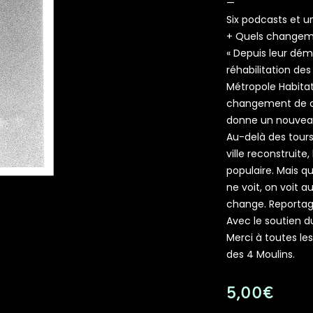
—
Six podcasts et u
+ Quels changeme
« Depuis leur dém
réhabilitation de
Métropole Habitat,
changement de co
donne un nouveau
Au-delà des tours 
ville reconstruite, 
populaire. Mais q
ne voit, on voit au
change. Reportag
Avec le soutien du
Merci à toutes le
des 4 Moulins.
5,00
€