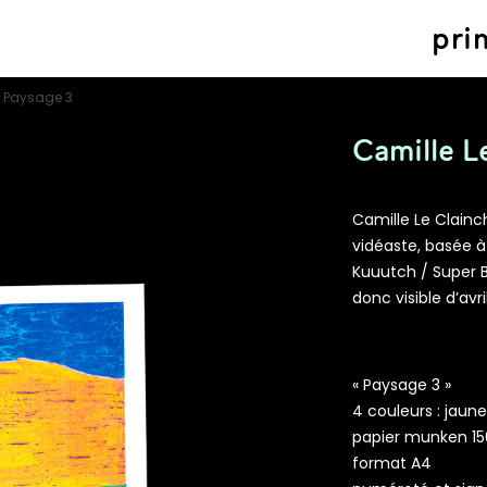
pri
– Paysage 3
Camille L
Camille Le Clainch
vidéaste, basée à
Kuuutch / Super B
donc visible d’avri
« Paysage 3 »
4 couleurs : jaun
papier munken 1
format A4