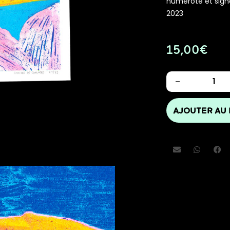
numéroté et signé 
2023
15,00
€
-
AJOUTER AU 