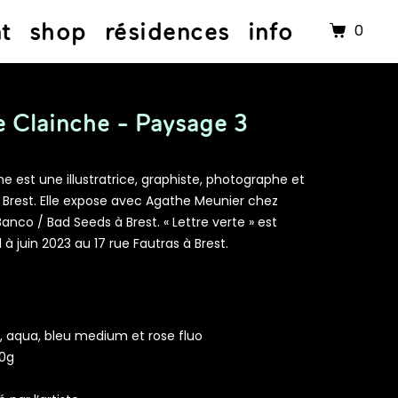
nt
shop
résidences
info
0
e Clainche - Paysage 3
e est une illustratrice, graphiste, photographe et
 Brest. Elle expose avec Agathe Meunier chez
anco / Bad Seeds à Brest. « Lettre verte » est
l à juin 2023 au 17 rue Fautras à Brest.
e, aqua, bleu medium et rose fluo
50g