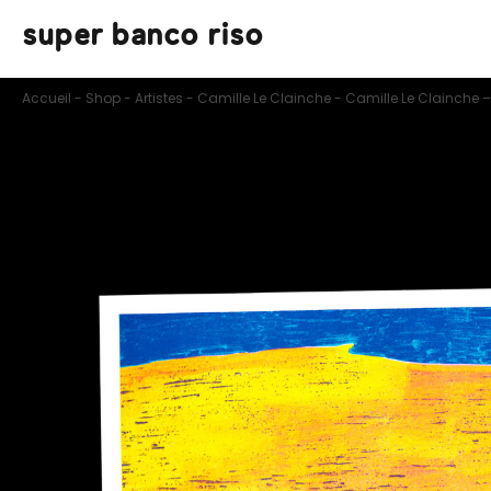
super banco riso
Accueil
-
Shop
-
Artistes
-
Camille Le Clainche
-
Camille Le Clainche 