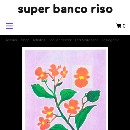
super banco riso
0
Accueil
-
Shop
-
Artistes
-
Léa Maraszek
-
Léa Maraszek – Le Begonia