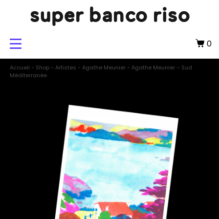
super banco riso
0
Accueil
-
Shop
-
Artistes
-
Agathe Meunier
-
Agathe Meunier – Sud
Méditerranée