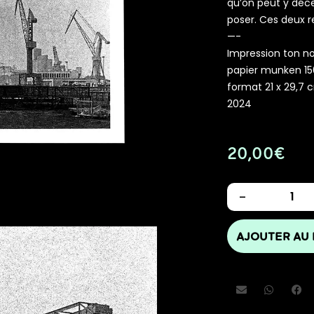
qu’on peut y déce
poser. Ces deux re
—-
Impression ton no
papier munken 15
format 21 x 29,7 
2024
20,00
€
-
AJOUTER AU 