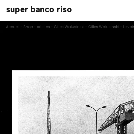
super banco riso
Accueil
-
Shop
-
Artistes
-
Gilles Walusinski
-
Gilles Walusinski – Le va