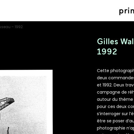
pri
isseau – 1992
Gilles Wal
1992
Cette photographi
deux commandes q
et 1992. Deux tra
campagne de réhab
autour du thème « 
pour ces deux co
s’interroger sur l’
être se poser d’au
photographie n’ap