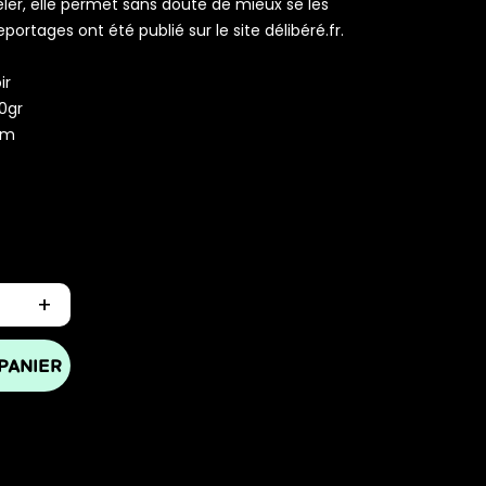
ler, elle permet sans doute de mieux se les
portages ont été publié sur le site délibéré.fr.
ir
0gr
cm
+
PANIER