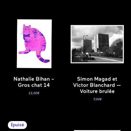
Nathalie Bihan –
Simon Magad et
Gros chat 14
Victor Blanchard —
Voiture brulée
13,00
€
7,00
€
Épuisé