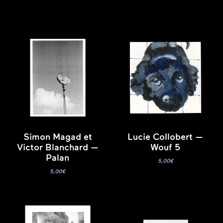
Simon Magad et
Lucie Collobert —
Victor Blanchard —
Wouf 5
Palan
5,00
€
5,00
€