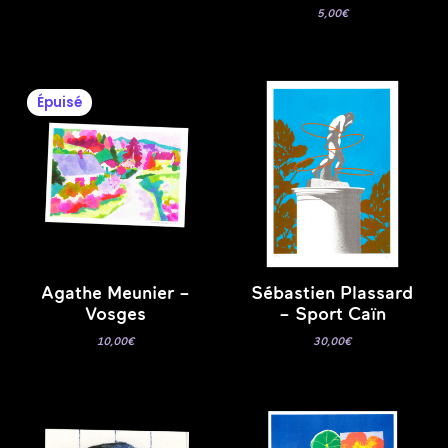
5,00
€
Épuisé
Agathe Meunier –
Sébastien Plassard
Vosges
– Sport Caïn
10,00
€
30,00
€