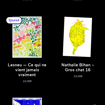
Épuisé
Lesneu — Ce qui ne
Nathalie Bihan –
vient jamais
Gros chat 16
vraiment
13,00
€
12,00
€