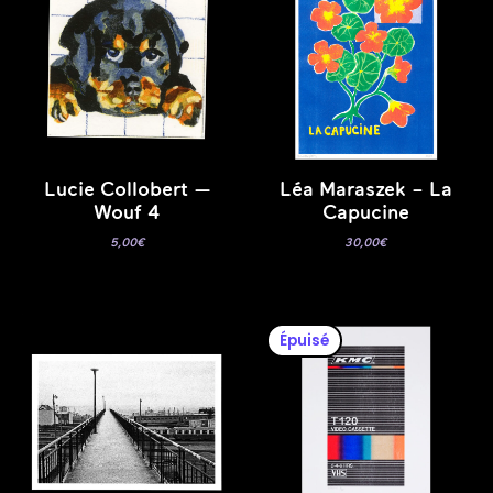
Lucie Collobert —
Léa Maraszek – La
Wouf 4
Capucine
5,00
€
30,00
€
Épuisé