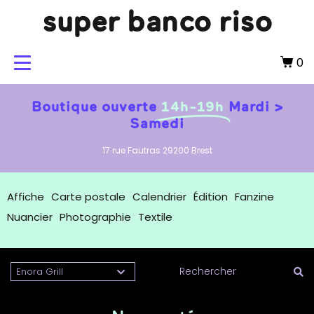
super banco riso
0
Boutique ouverte
14h-19h
Mardi >
Samedi
17 rue Fautras 29200 Brest
Affiche
Carte postale
Calendrier
Édition
Fanzine
Nuancier
Photographie
Textile