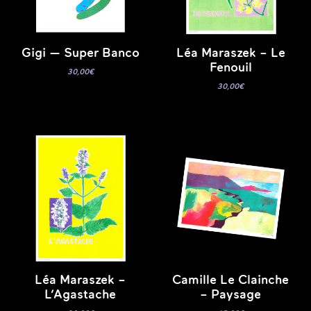
Gigi — Super Banco
Léa Maraszek – Le
Fenouil
30,00
€
30,00
€
Léa Maraszek –
Camille Le Clainche
L’Agastache
– Paysage