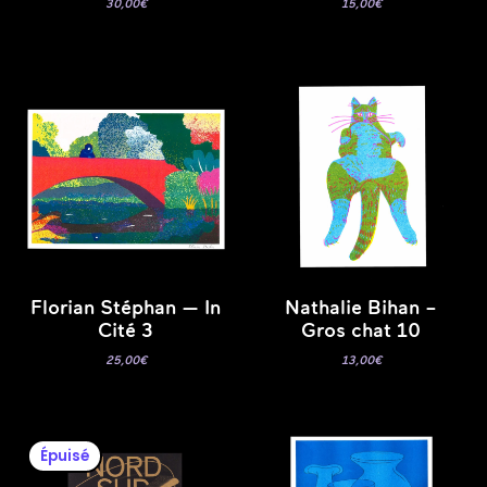
30,00
€
15,00
€
Florian Stéphan — In
Nathalie Bihan –
Cité 3
Gros chat 10
25,00
€
13,00
€
Épuisé