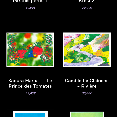
Paradis perdu 1
Brest 2
30,00
€
30,00
€
Kaoura Marius — Le
Camille Le Clainche
Prince des Tomates
– Rivière
25,00
€
30,00
€