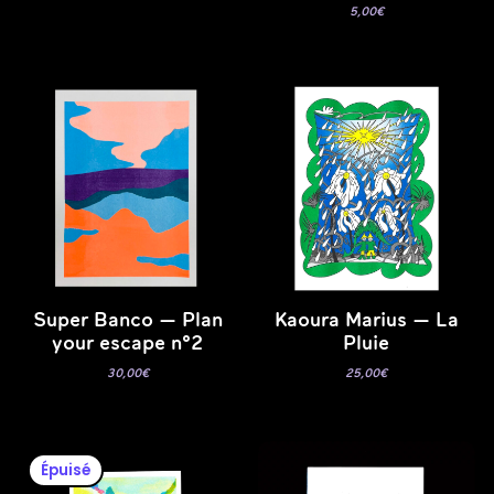
5,00
€
Super Banco — Plan
Kaoura Marius — La
your escape n°2
Pluie
30,00
€
25,00
€
Épuisé