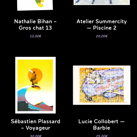
Nathalie Bihan –
Atelier Summercity
Gros chat 13
— Piscine 2
13,00
€
20,00
€
Sébastien Plassard
Lucie Collobert —
– Voyageur
Barbie
30,00
€
25,00
€