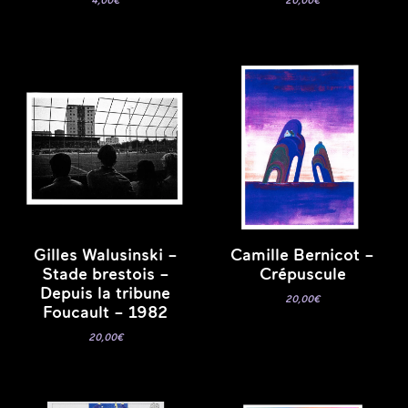
4,00
€
20,00
€
Gilles Walusinski –
Camille Bernicot –
Stade brestois –
Crépuscule
Depuis la tribune
20,00
€
Foucault – 1982
20,00
€