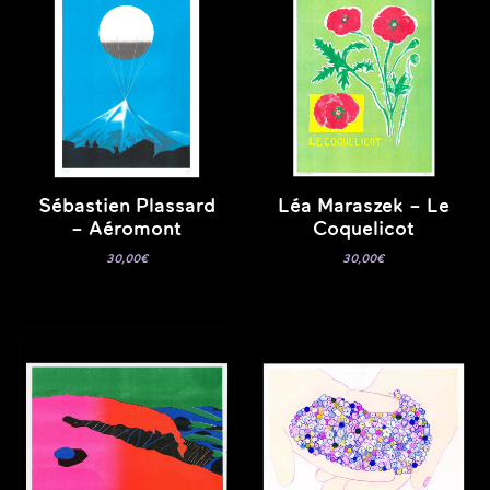
Sébastien Plassard
Léa Maraszek – Le
– Aéromont
Coquelicot
30,00
€
30,00
€