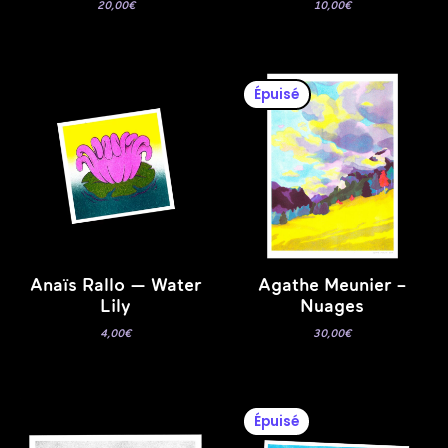
20,00
€
10,00
€
Épuisé
Anaïs Rallo — Water
Agathe Meunier –
Lily
Nuages
4,00
€
30,00
€
Épuisé