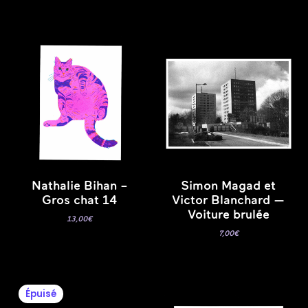
Nathalie Bihan –
Simon Magad et
Gros chat 14
Victor Blanchard —
Voiture brulée
13,00
€
7,00
€
Épuisé