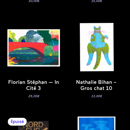
30,00
€
15,00
€
Florian Stéphan — In
Nathalie Bihan –
Cité 3
Gros chat 10
25,00
€
13,00
€
Épuisé