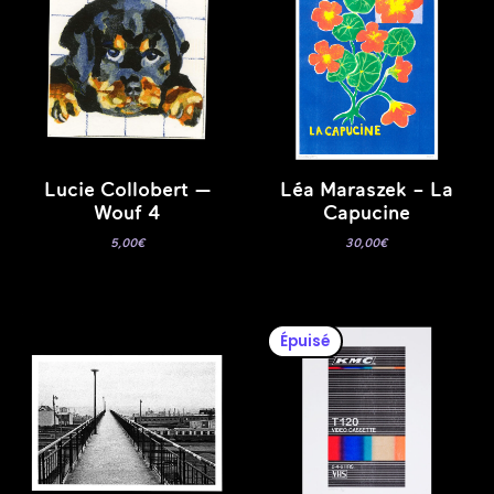
Lucie Collobert —
Léa Maraszek – La
Wouf 4
Capucine
5,00
€
30,00
€
Épuisé