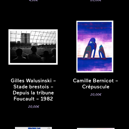
4,00
€
20,00
€
Gilles Walusinski –
Camille Bernicot –
Stade brestois –
Crépuscule
Depuis la tribune
20,00
€
Foucault – 1982
20,00
€