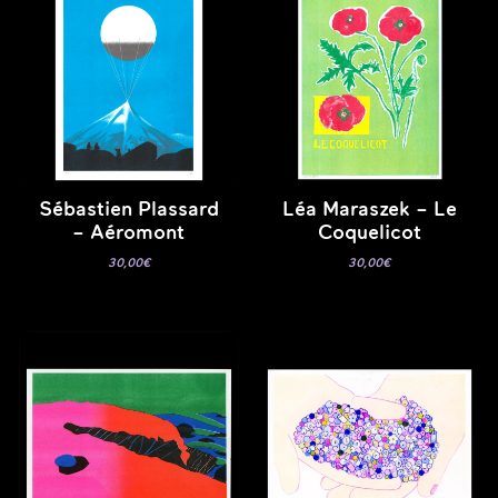
Sébastien Plassard
Léa Maraszek – Le
– Aéromont
Coquelicot
30,00
€
30,00
€