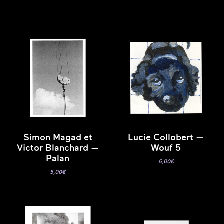
Simon Magad et
Lucie Collobert —
Victor Blanchard —
Wouf 5
Palan
5,00
€
5,00
€