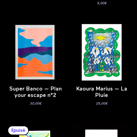
5,00
€
Super Banco — Plan
Kaoura Marius — La
your escape n°2
Pluie
30,00
€
25,00
€
Épuisé