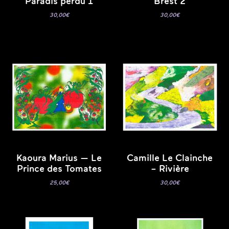
Paradis perdu 1
Brest 2
30,00
€
30,00
€
Kaoura Marius — Le
Camille Le Clainche
Prince des Tomates
– Rivière
25,00
€
30,00
€