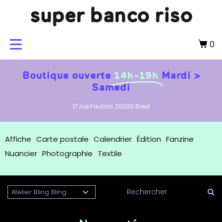
super banco riso
0
Boutique ouverte
14h-19h
Mardi >
Samedi
17 rue Fautras 29200 Brest
Affiche
Carte postale
Calendrier
Édition
Fanzine
Nuancier
Photographie
Textile