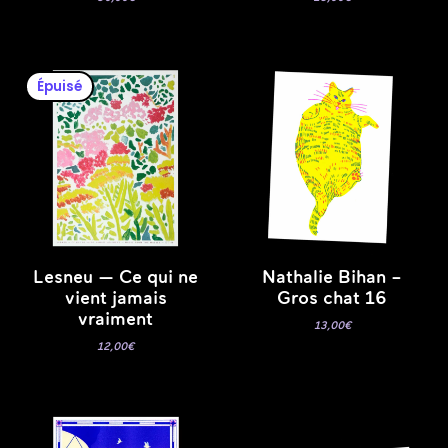
Épuisé
Lesneu — Ce qui ne
Nathalie Bihan –
vient jamais
Gros chat 16
vraiment
13,00
€
12,00
€