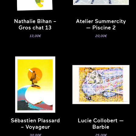
Nathalie Bihan –
Atelier Summercity
Gros chat 13
— Piscine 2
13,00
€
20,00
€
Sébastien Plassard
Lucie Collobert —
– Voyageur
Barbie
30,00
€
25,00
€