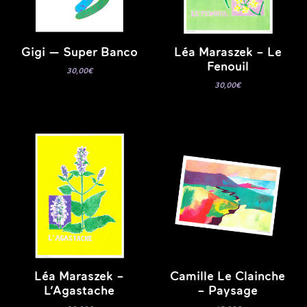
Gigi — Super Banco
Léa Maraszek – Le
Fenouil
30,00
€
30,00
€
Léa Maraszek –
Camille Le Clainche
L’Agastache
– Paysage