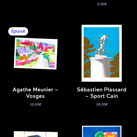
5,00
€
Épuisé
Agathe Meunier –
Sébastien Plassard
Vosges
– Sport Caïn
10,00
€
30,00
€