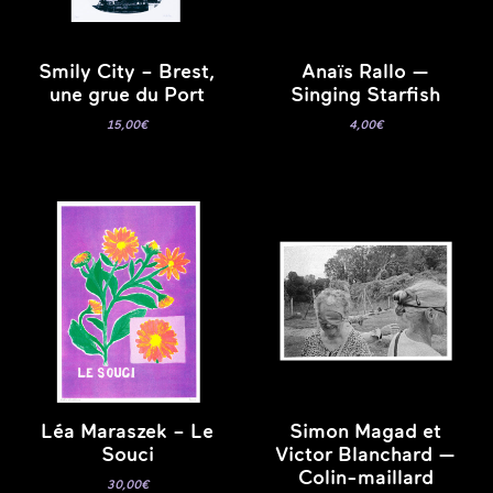
Smily City – Brest,
Anaïs Rallo —
une grue du Port
Singing Starfish
15,00
€
4,00
€
Léa Maraszek – Le
Simon Magad et
Souci
Victor Blanchard —
Colin-maillard
30,00
€