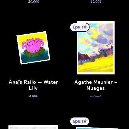
20,00
€
10,00
€
Épuisé
Anaïs Rallo — Water
Agathe Meunier –
Lily
Nuages
4,00
€
30,00
€
Épuisé